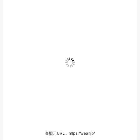
参照元URL：https://wear.jp/