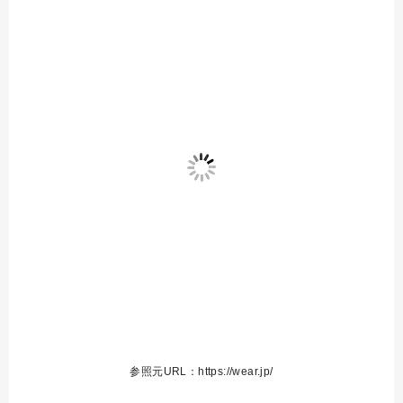
参照元URL：https://wear.jp/