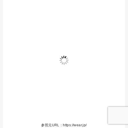
参照元URL：https://wear.jp/