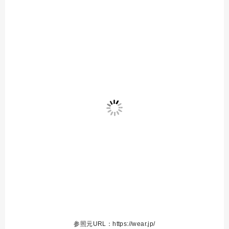
参照元URL：https://wear.jp/